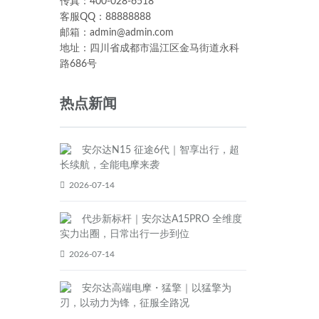
传真：400-028-6518
客服QQ：88888888
邮箱：admin@admin.com
地址：四川省成都市温江区金马街道永科
路686号
热点新闻
安尔达N15 征途6代｜智享出行，超
长续航，全能电摩来袭
2026-07-14
代步新标杆｜安尔达A15PRO 全维度
实力出圈，日常出行一步到位
2026-07-14
安尔达高端电摩・猛擎｜以猛擎为
刃，以动力为锋，征服全路况