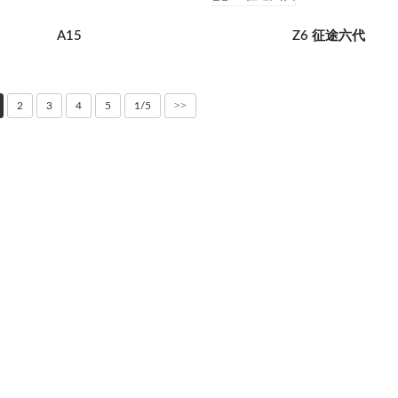
A15
Z6 征途六代
>>
2
3
4
5
1/5